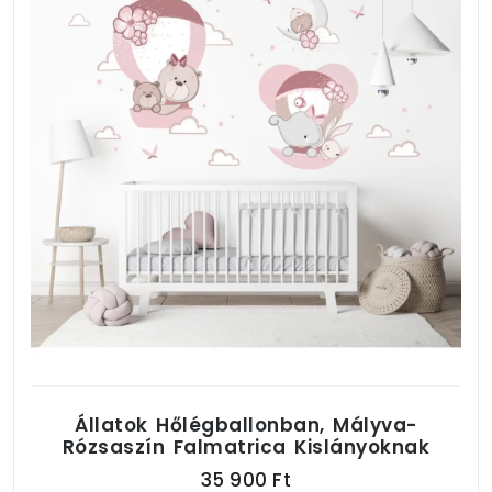
Állatok Hőlégballonban, Mályva-
Rózsaszín Falmatrica Kislányoknak
35 900 Ft