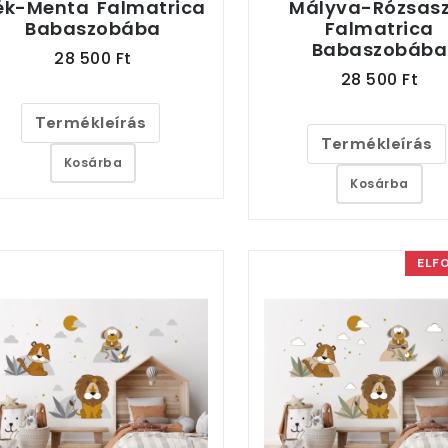
ék-Menta Falmatrica
Mályva-Rózsasz
Babaszobába
Falmatrica
Babaszobába
28 500 Ft
28 500 Ft
Termékleírás
Termékleírás
Kosárba
Kosárba
ELF