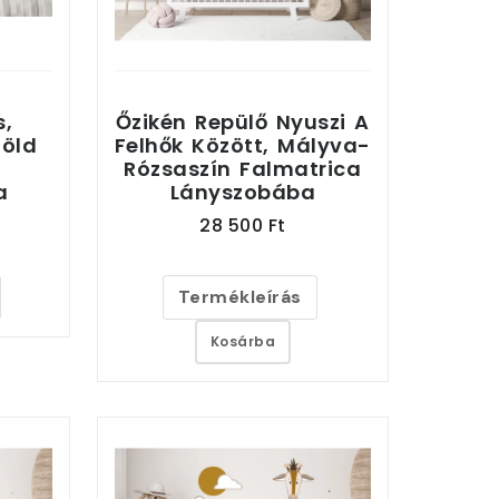
s,
Őzikén Repülő Nyuszi A
öld
Felhők Között, Mályva-
Rózsaszín Falmatrica
a
Lányszobába
28 500 Ft
Termékleírás
Kosárba