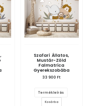
,
Szafari Állatos,
e
Mustár-Zöld
Falmatrica
a
Gyerekszobába
33 900 Ft
Termékleírás
Kosárba