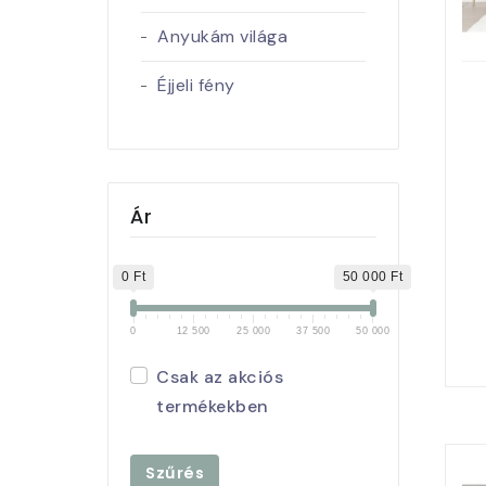
Anyukám világa
Éjjeli fény
Ár
0 Ft
50 000 Ft
0
12 500
25 000
37 500
50 000
Csak az akciós
termékekben
Szűrés