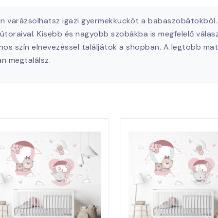
dén varázsolhatsz igazi gyermekkuckót a babaszobátokból
raival. Kisebb és nagyobb szobákba is megfelelő választ
s szín elnevezéssel találjátok a shopban. A legtöbb matr
n megtalálsz.