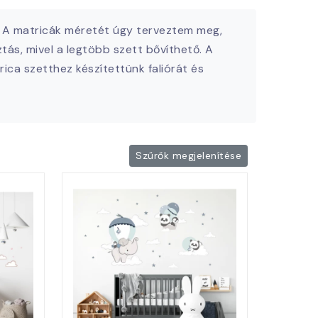
. A matricák méretét úgy terveztem meg,
ás, mivel a legtöbb szett bővíthető. A
ica szetthez készítettünk faliórát és
Szűrők megjelenítése