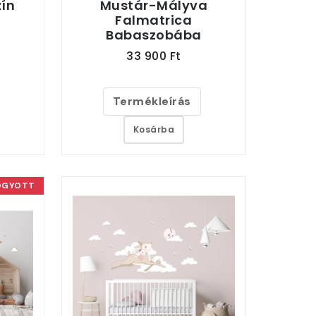
ín
Mustár-Mályva
Falmatrica
Babaszobába
33 900 Ft
Termékleírás
Kosárba
OGYOTT