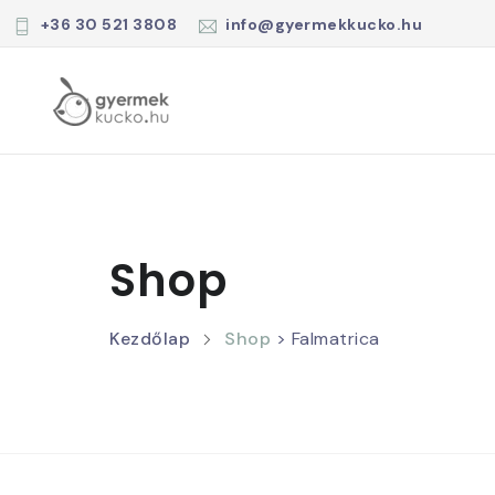
+36 30 521 3808
info@gyermekkucko.hu
Shop
Kezdőlap
Shop
> Falmatrica