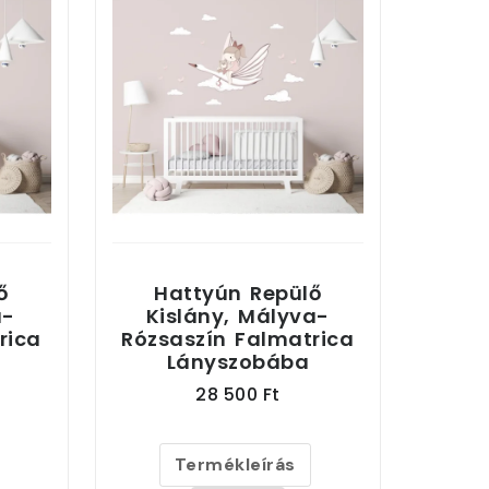
ő
Hattyún Repülő
a-
Kislány, Mályva-
rica
Rózsaszín Falmatrica
a
Lányszobába
28 500 Ft
Termékleírás