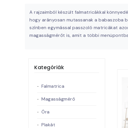
A rajzaimból készült falmatricákkal könnye
hogy arányosan mutassanak a babaszoba búto
színben egymással passzoló matricákat azono
magasságmérőt is, amit a többi menüpontba
Kategóriák
Falmatrica
Magasságmérő
Óra
Plakát