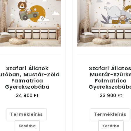
Szafari Állatok
Szafari Állatos
utóban, Mustár-Zöld
Mustár-Szürk
Falmatrica
Falmatrica
Gyerekszobába
Gyerekszobáb
34 900 Ft
33 900 Ft
Termékleírás
Termékleírás
Kosárba
Kosárba