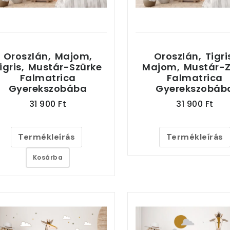
Oroszlán, Majom,
Oroszlán, Tigri
igris, Mustár-Szürke
Majom, Mustár-Z
Falmatrica
Falmatrica
Gyerekszobába
Gyerekszobáb
31 900 Ft
31 900 Ft
Termékleírás
Termékleírás
Kosárba