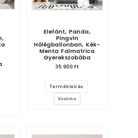
Elefánt, Panda,
n,
Pingvin
ta
Hőlégballonban, Kék-
Menta Falmatrica
Gyerekszobába
a
35 900 Ft
Termékleírás
Kosárba