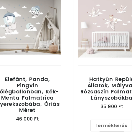
Elefánt, Panda,
Hattyún Repül
Pingvin
Állatok, Mályv
őlégballonban, Kék-
Rózsaszín Falmat
Menta Falmatrica
Lányszobákb
yerekszobába, Óriás
35 900 Ft
Méret
46 000 Ft
Termékleírás