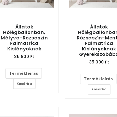
Állatok
Állatok
Hőlégballonban,
Hőlégballonba
Mályva-Rózsaszín
Rózsaszín-Men
Falmatrica
Falmatrica
Kislányoknak
Kislányoknak
Gyerekszobáb
35 900 Ft
35 900 Ft
Termékleírás
Termékleírás
Kosárba
Kosárba