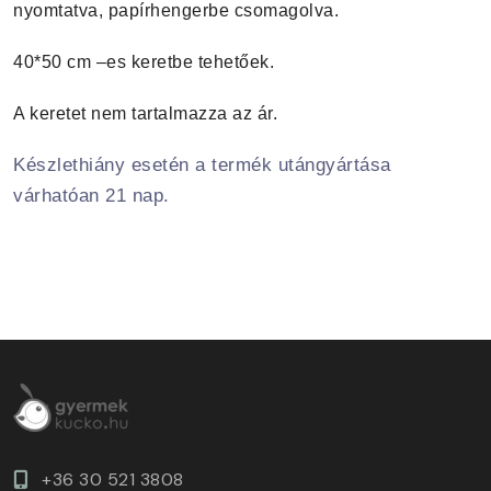
nyomtatva, papírhengerbe csomagolva.
40*50 cm –es keretbe tehetőek.
A keretet nem tartalmazza az ár.
Készlethiány esetén a termék utángyártása
várhatóan 21 nap.
+36 30 521 3808