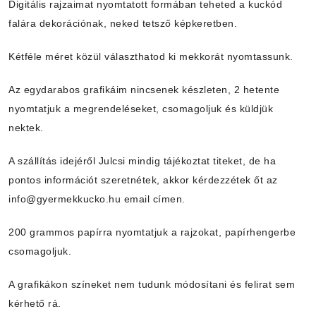
Digitális rajzaimat nyomtatott formában teheted a kuckód
falára dekorációnak, neked tetsző képkeretben.
Kétféle méret közül választhatod ki mekkorát nyomtassunk.
Az egydarabos grafikáim nincsenek készleten, 2 hetente
nyomtatjuk a megrendeléseket, csomagoljuk és küldjük
nektek.
A szállítás idejéről Julcsi mindig tájékoztat titeket, de ha
pontos információt szeretnétek, akkor kérdezzétek őt az
info@gyermekkucko.hu email címen.
200 grammos papírra nyomtatjuk a rajzokat, papírhengerbe
csomagoljuk.
A grafikákon színeket nem tudunk módosítani és felirat sem
kérhető rá.