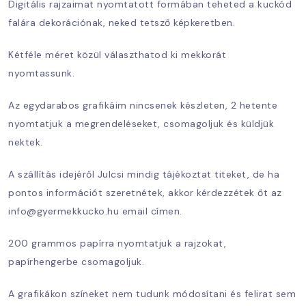
Digitális rajzaimat nyomtatott formában teheted a kuckód
falára dekorációnak, neked tetsző képkeretben.
Kétféle méret közül választhatod ki mekkorát
nyomtassunk.
Az egydarabos grafikáim nincsenek készleten, 2 hetente
nyomtatjuk a megrendeléseket, csomagoljuk és küldjük
nektek.
A szállítás idejéről Julcsi mindig tájékoztat titeket, de ha
pontos információt szeretnétek, akkor kérdezzétek őt az
info@gyermekkucko.hu email címen.
200 grammos papírra nyomtatjuk a rajzokat,
papírhengerbe csomagoljuk.
A grafikákon színeket nem tudunk módosítani és felirat sem