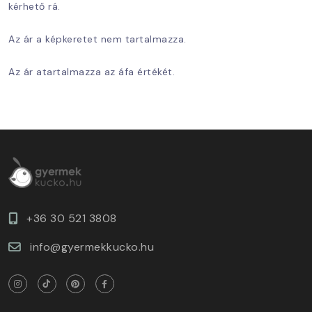
kérhető rá.
Az ár a képkeretet nem tartalmazza.
Az ár atartalmazza az áfa értékét.
+36 30 521 3808
info@gyermekkucko.hu