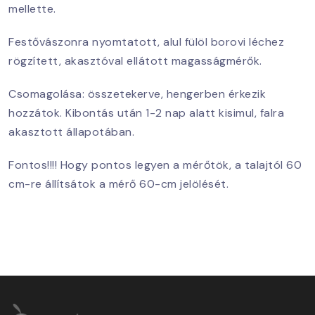
mellette.
Festővászonra nyomtatott, alul fülöl borovi léchez
rögzített, akasztóval ellátott magasságmérők.
Csomagolása: összetekerve, hengerben érkezik
hozzátok. Kibontás után 1-2 nap alatt kisimul, falra
akasztott állapotában.
Fontos!!!! Hogy pontos legyen a mérőtök, a talajtól 60
cm-re állítsátok a mérő 60-cm jelölését.