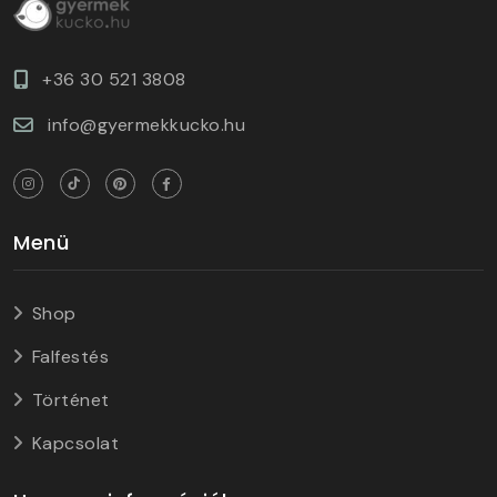
+36 30 521 3808
info@gyermekkucko.hu
Menü
Shop
Falfestés
Történet
Kapcsolat