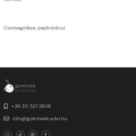
Csomagolása: papírdoboz
+36 30 521 3808
info@gyermekkucko.hu