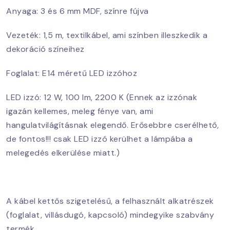
Anyaga: 3 és 6 mm MDF, színre fújva
Vezeték: 1,5 m, textilkábel, ami színben illeszkedik a
dekoráció színeihez
Foglalat: E14 méretű LED izzóhoz
LED izzó: 12 W, 100 lm, 2200 K (Ennek az izzónak
igazán kellemes, meleg fénye van, ami
hangulatvilágításnak elegendő. Erősebbre cserélhető,
de fontos!!! csak LED izzó kerülhet a lámpába a
melegedés elkerülése miatt.)
A kábel kettős szigetelésű, a felhasznált alkatrészek
(foglalat, villásdugó, kapcsoló) mindegyike szabvány
termék.