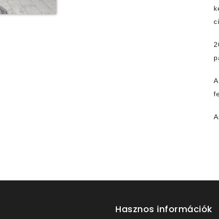
k
c
2
p
A
f
A
Hasznos információk