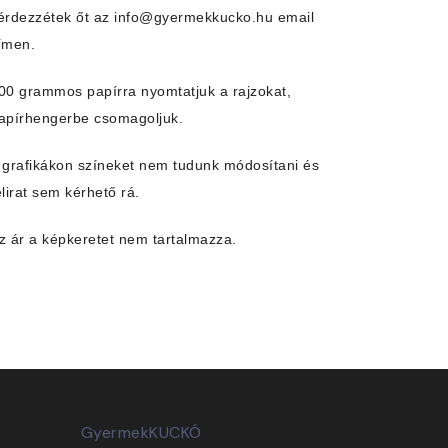
érdezzétek őt az info@gyermekkucko.hu email
ímen.
00 grammos papírra nyomtatjuk a rajzokat,
apírhengerbe csomagoljuk.
 grafikákon színeket nem tudunk módosítani és
elirat sem kérhető rá.
z ár a képkeretet nem tartalmazza.
GyermekKUCKÓ