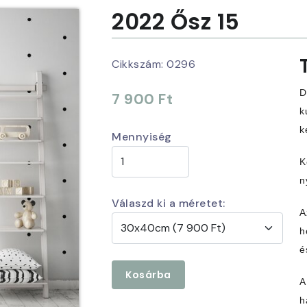
2022 Ősz 15
Cikkszám:
0296
D
7 900 Ft
k
k
Mennyiség
K
n
Válaszd ki a méretet:
A
h
é
Kosárba
A
h