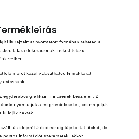
Termékleírás
igitális rajzaimat nyomtatott formában teheted a
uckód falára dekorációnak, neked tetsző
épkeretben.
étféle méret közül választhatod ki mekkorát
yomtassunk.
z egydarabos grafikáim nincsenek készleten, 2
etente nyomtatjuk a megrendeléseket, csomagoljuk
s küldjük nektek.
 szállítás idejéről Julcsi mindig tájékoztat titeket, de
a pontos információt szeretnétek, akkor