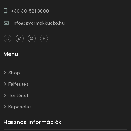
+36 30 521 3808
info@gyermekkucko.hu
Menü
Shop
Falfestés
Történet
Kapcsolat
Hasznos információk