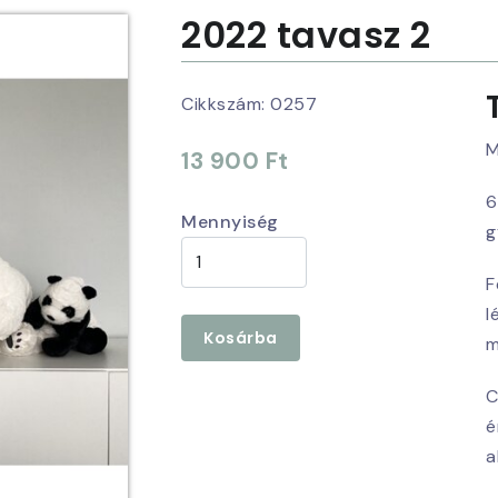
2022 tavasz 2
Cikkszám:
0257
M
13 900 Ft
6
Mennyiség
g
F
l
Kosárba
m
C
é
a