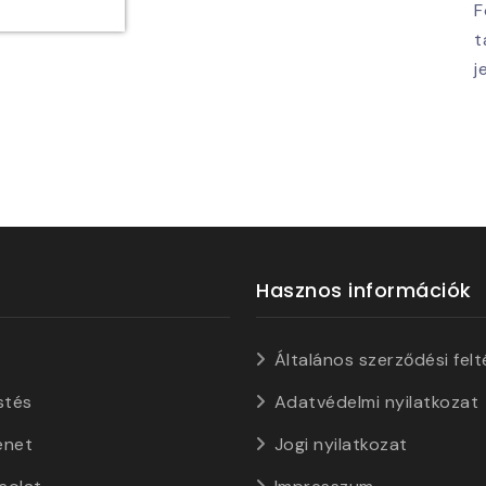
F
t
j
Hasznos információk
Általános szerződési felt
stés
Adatvédelmi nyilatkozat
énet
Jogi nyilatkozat