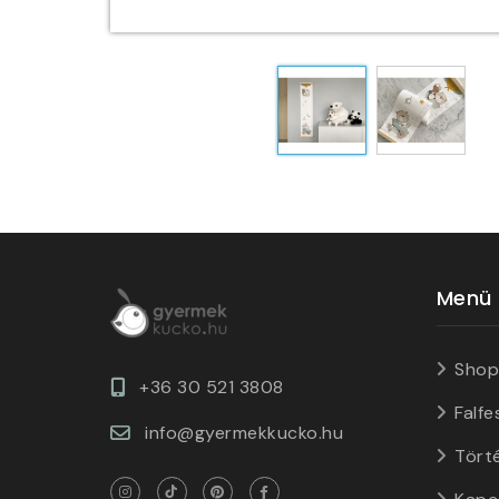
Menü
Shop
+36 30 521 3808
Falfe
info@gyermekkucko.hu
Tört