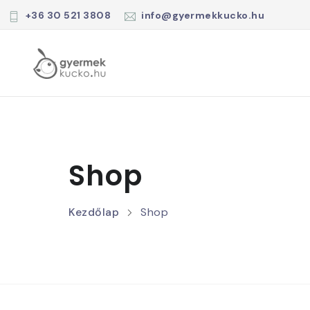
+36 30 521 3808
info@gyermekkucko.hu
Shop
Kezdőlap
Shop