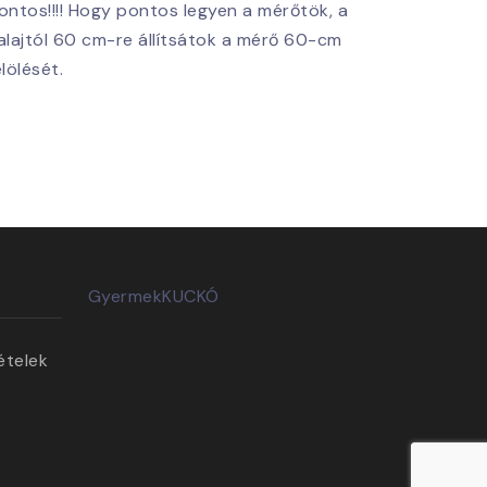
ontos!!!! Hogy pontos legyen a mérőtök, a
alajtól 60 cm-re állítsátok a mérő 60-cm
elölését.
GyermekKUCKÓ
ételek