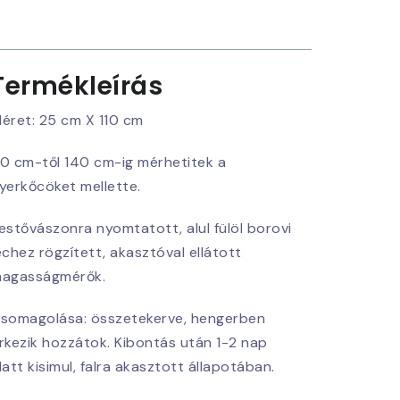
Termékleírás
éret: 25 cm X 110 cm
0 cm-től 140 cm-ig mérhetitek a
yerkőcöket mellette.
estővászonra nyomtatott, alul fülöl borovi
échez rögzített, akasztóval ellátott
agasságmérők.
somagolása: összetekerve, hengerben
rkezik hozzátok. Kibontás után 1-2 nap
latt kisimul, falra akasztott állapotában.