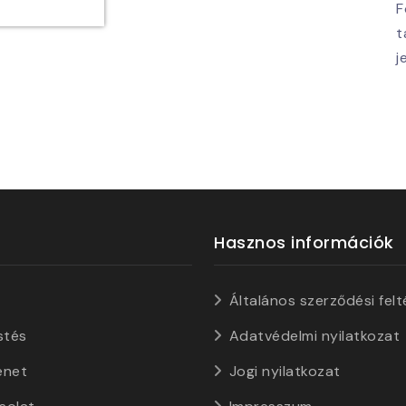
F
t
j
Hasznos információk
Általános szerződési felt
stés
Adatvédelmi nyilatkozat
énet
Jogi nyilatkozat