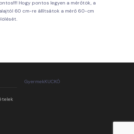
ontos!!!! Hogy pontos legyen a mérőtök, a
alajtól 60 cm-re állítsátok a mérő 60-cm
elölését.
GyermekKUCKÓ
ételek