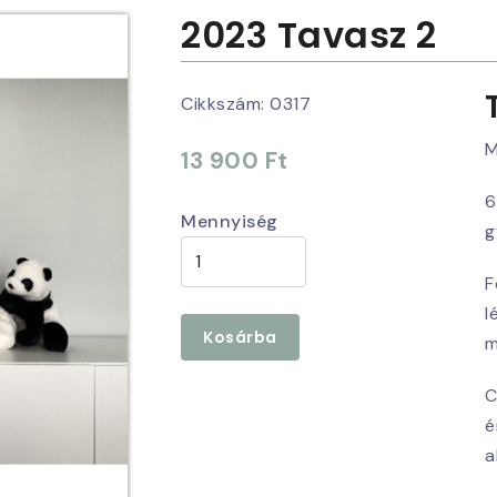
2023 Tavasz 2
Cikkszám:
0317
M
13 900 Ft
6
Mennyiség
g
F
l
Kosárba
m
C
é
a