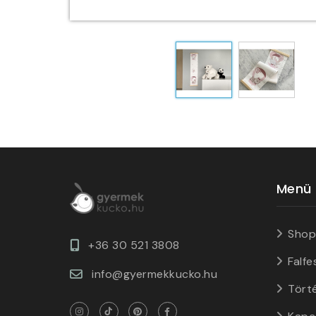
Menü
Shop
+36 30 521 3808
Falfe
info@gyermekkucko.hu
Tört