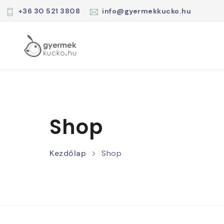
+36 30 521 3808
info@gyermekkucko.hu
Shop
Kezdőlap
Shop