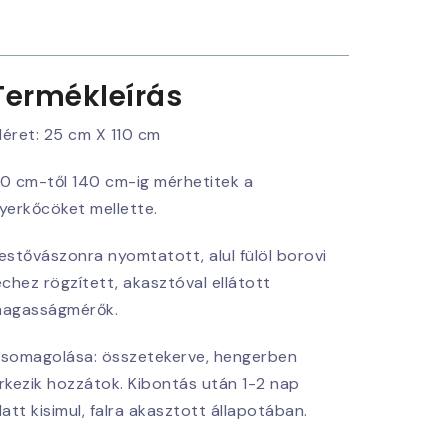
Termékleírás
éret: 25 cm X 110 cm
0 cm-től 140 cm-ig mérhetitek a
yerkőcöket mellette.
estővászonra nyomtatott, alul fülöl borovi
échez rögzített, akasztóval ellátott
agasságmérők.
somagolása: összetekerve, hengerben
rkezik hozzátok. Kibontás után 1-2 nap
latt kisimul, falra akasztott állapotában.