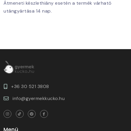
Átmeneti készlethiány esetén a termék várható
utángyártása 14 nap.
+36 30 521 3808
info@gyermekkucko.hu
Menü