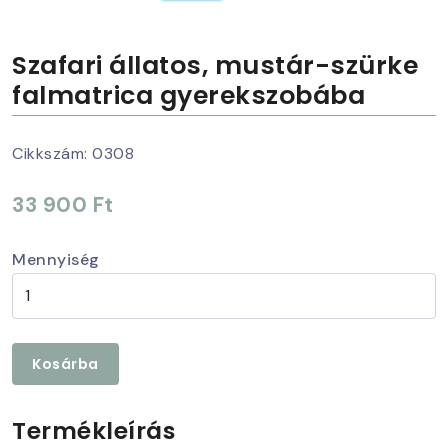
Szafari állatos, mustár-szürke
falmatrica gyerekszobába
Cikkszám:
0308
33 900 Ft
Mennyiség
Kosárba
Termékleírás