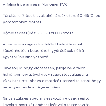
A falmatrica anyaga: Monomer PVC
Tárolási előírások: szobahőmérsékleten, 40-65 %-os
páratartalom mellett.
Hőmérséklettűrés: -30 - +50 C között.
A matrica a ragasztós felület kialakításának
köszönhetően buborékok, gyűrődések nélkül
egyszerűen kihelyezhető.
Javasoljuk, hogy előzetesen, jelölje be a falon
halványan ceruzával vagy ragasztószalaggal a
vízszintet ott, ahova a matricát tervezi feltenni, hogy
ne legyen ferde a végeredmény.
Nincs szükség speciális eszközökre csak segítő
kezekre, mert két embert igényel a felragasztás.