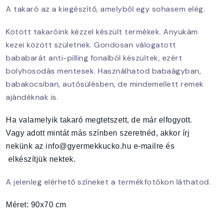
A takaró az a kiegészítő, amelyből egy sohasem elég.
Kötött takaróink kézzel készült termékek. Anyukám
kezei között születnek. Gondosan válogatott
bababarát anti-pilling fonalból készültek, ezért
bolyhosodás mentesek. Használhatod babaágyban,
babakocsiban, autósülésben, de mindemellett remek
ajándéknak is.
Ha valamelyik takaró megtetszett, de már elfogyott.
Vagy adott mintát más színben szeretnéd, akkor írj
nekünk az info@gyermekkucko.hu e-mailre és
elkészítjük nektek.
A jelenleg elérhető színeket a termékfotókon láthatod.
Méret: 90x70 cm