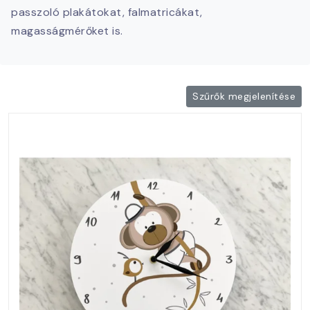
passzoló plakátokat, falmatricákat,
magasságmérőket is.
Szűrők megjelenítése