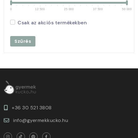
0
12 500
25 000
37 500
50 000
Csak az akciós termékekben
Szűrés
+36 30 521 3808
info@gyermekkucko.hu