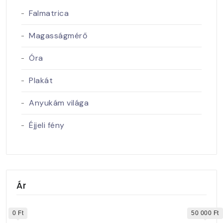
Falmatrica
Magasságmérő
Óra
Plakát
Anyukám világa
Éjjeli fény
Ár
0 Ft
50 000 Ft