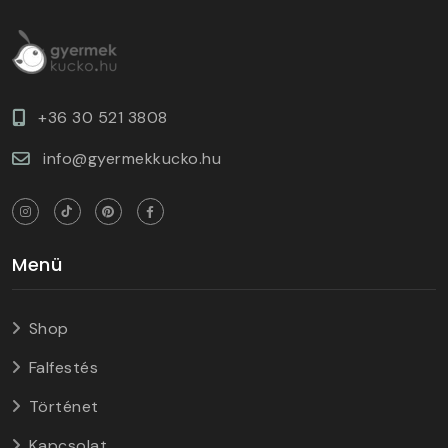
+36 30 521 3808
info@gyermekkucko.hu
Menü
Shop
Falfestés
Történet
Kapcsolat