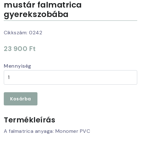
mustár falmatrica
gyerekszobába
Cikkszám:
0242
23 900 Ft
Mennyiség
Kosárba
Termékleírás
A falmatrica anyaga: Monomer PVC