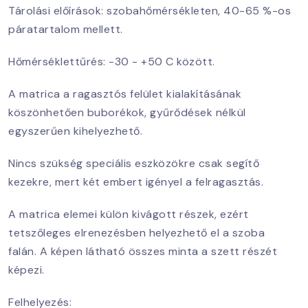
Tárolási előírások: szobahőmérsékleten, 40-65 %-os
páratartalom mellett.
Hőmérséklettűrés: -30 - +50 C között.
A matrica a ragasztós felület kialakításának
köszönhetően buborékok, gyűrődések nélkül
egyszerűen kihelyezhető.
Nincs szükség speciális eszközökre csak segítő
kezekre, mert két embert igényel a felragasztás.
A matrica elemei külön kivágott részek, ezért
tetszőleges elrenezésben helyezhető el a szoba
falán. A képen látható összes minta a szett részét
képezi.
Felhelyezés: