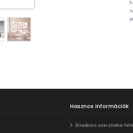
F
t
j
Hasznos információk
Általános szerződési felt