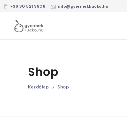
+36 30 521 3808
info@gyermekkucko.hu
Shop
Kezdőlap
Shop