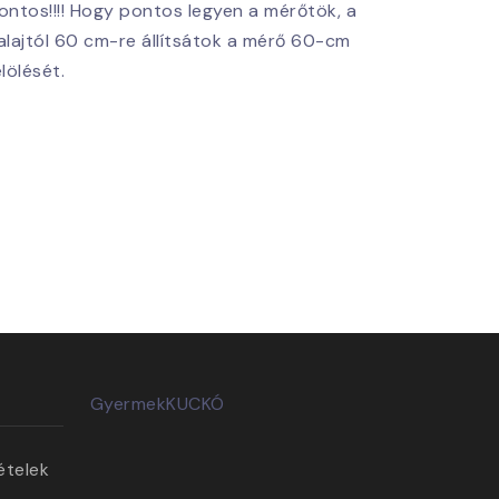
ontos!!!! Hogy pontos legyen a mérőtök, a
alajtól 60 cm-re állítsátok a mérő 60-cm
elölését.
GyermekKUCKÓ
ételek