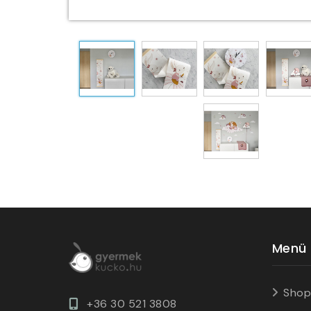
Menü
Shop
+36 30 521 3808