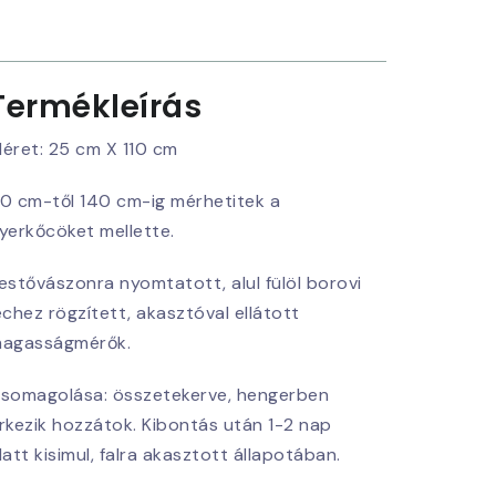
Termékleírás
éret: 25 cm X 110 cm
0 cm-től 140 cm-ig mérhetitek a
yerkőcöket mellette.
estővászonra nyomtatott, alul fülöl borovi
échez rögzített, akasztóval ellátott
agasságmérők.
somagolása: összetekerve, hengerben
rkezik hozzátok. Kibontás után 1-2 nap
latt kisimul, falra akasztott állapotában.