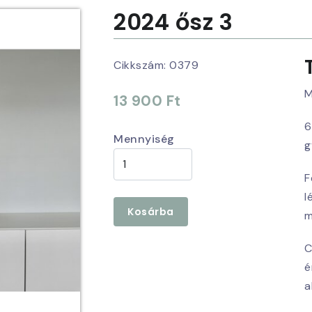
2024 ősz 3
Cikkszám:
0379
M
13 900 Ft
6
Mennyiség
g
F
l
Kosárba
m
C
é
a