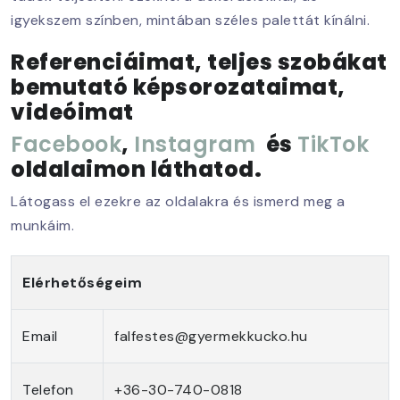
igyekszem színben, mintában széles palettát kínálni.
Referenciáimat, teljes szobákat
bemutató képsorozataimat,
videóimat
Facebook
,
Instagram
és
TikTok
oldalaimon láthatod.
Látogass el ezekre az oldalakra és ismerd meg a
munkáim.
Elérhetőségeim
Email
falfestes@gyermekkucko.hu
Telefon
+36-30-740-0818