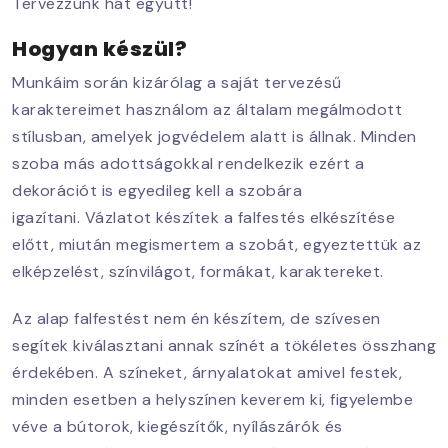
Tervezzünk hát együtt!
Hogyan készül?
Munkáim során kizárólag a saját tervezésű
karaktereimet használom az általam megálmodott
stílusban, amelyek jogvédelem alatt is állnak. Minden
szoba más adottságokkal rendelkezik ezért a
dekorációt is egyedileg kell a szobára
igazítani. Vázlatot készítek a falfestés elkészítése
előtt, miután megismertem a szobát, egyeztettük az
elképzelést, színvilágot, formákat, karaktereket.
Az alap falfestést nem én készítem, de szívesen
segítek kiválasztani annak színét a tökéletes összhang
érdekében. A színeket, árnyalatokat amivel festek,
minden esetben a helyszínen keverem ki, figyelembe
véve a bútorok, kiegészítők, nyílászárók és