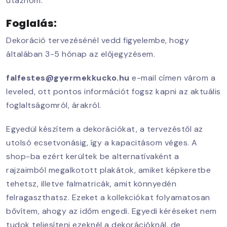
utaznom.
Foglalás:
Dekoráció tervezésénél vedd figyelembe, hogy
általában 3-5 hónap az előjegyzésem.
falfestes@gyermekkucko.hu
e-mail címen várom a
leveled, ott pontos információt fogsz kapni az aktuális
foglaltságomról, árakról.
Egyedül készítem a dekorációkat, a tervezéstől az
utolsó ecsetvonásig, így a kapacitásom véges. A
shop-ba ezért kerültek be alternatívaként a
rajzaimból megalkotott plakátok, amiket képkeretbe
tehetsz, illetve falmatricák, amit könnyedén
felragaszthatsz. Ezeket a kollekciókat folyamatosan
bővítem, ahogy az időm engedi. Egyedi kéréseket nem
tudok teljesíteni ezeknél a dekorációknál, de