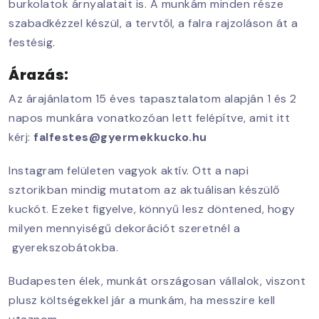
burkolatok árnyalatait is. A munkám minden része
szabadkézzel készül, a tervtől, a falra rajzoláson át a
festésig.
Árazás:
Az árajánlatom 15 éves tapasztalatom alapján 1 és 2
napos munkára vonatkozóan lett felépítve, amit itt
kérj:
falfestes@gyermekkucko.hu
Instagram felületen vagyok aktív. Ott a napi
sztorikban mindig mutatom az aktuálisan készülő
kuckót. Ezeket figyelve, könnyű lesz döntened, hogy
milyen mennyiségű dekorációt szeretnél a
gyerekszobátokba.
Budapesten élek, munkát országosan vállalok, viszont
plusz költségekkel jár a munkám, ha messzire kell