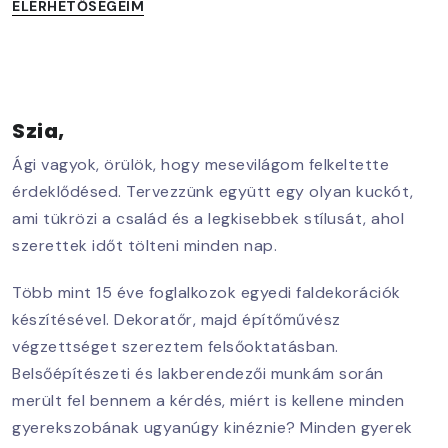
ELÉRHETŐSÉGEIM
Szia,
Ági vagyok, örülök, hogy mesevilágom felkeltette
érdeklődésed. Tervezzünk együtt egy olyan kuckót,
ami tükrözi a család és a legkisebbek stílusát, ahol
szerettek időt tölteni minden nap.
Több mint 15 éve foglalkozok egyedi faldekorációk
készítésével. Dekoratőr, majd építőművész
végzettséget szereztem felsőoktatásban.
Belsőépítészeti és lakberendezői munkám során
merült fel bennem a kérdés, miért is kellene minden
gyerekszobának ugyanúgy kinéznie? Minden gyerek