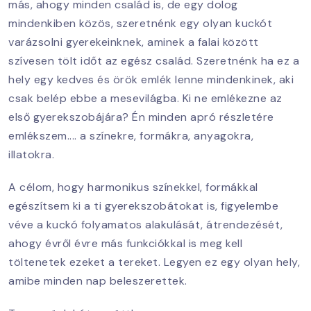
más, ahogy minden család is, de egy dolog
mindenkiben közös, szeretnénk egy olyan kuckót
varázsolni gyerekeinknek, aminek a falai között
szívesen tölt időt az egész család. Szeretnénk ha ez a
hely egy kedves és örök emlék lenne mindenkinek, aki
csak belép ebbe a mesevilágba. Ki ne emlékezne az
első gyerekszobájára? Én minden apró részletére
emlékszem.... a színekre, formákra, anyagokra,
illatokra.
A célom, hogy harmonikus színekkel, formákkal
egészítsem ki a ti gyerekszobátokat is, figyelembe
véve a kuckó folyamatos alakulását, átrendezését,
ahogy évről évre más funkciókkal is meg kell
töltenetek ezeket a tereket. Legyen ez egy olyan hely,
amibe minden nap beleszerettek.