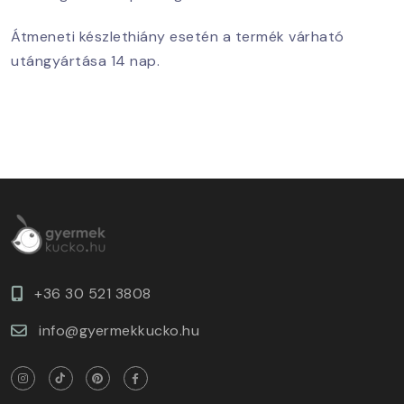
Átmeneti készlethiány esetén a termék várható
utángyártása 14 nap.
+36 30 521 3808
info@gyermekkucko.hu