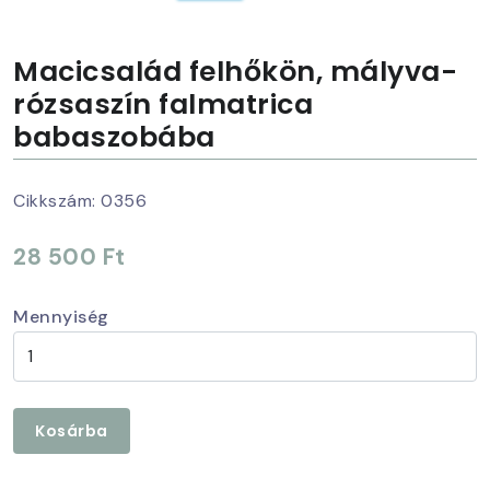
Macicsalád felhőkön, mályva-
rózsaszín falmatrica
babaszobába
Cikkszám:
0356
28 500 Ft
Mennyiség
Kosárba