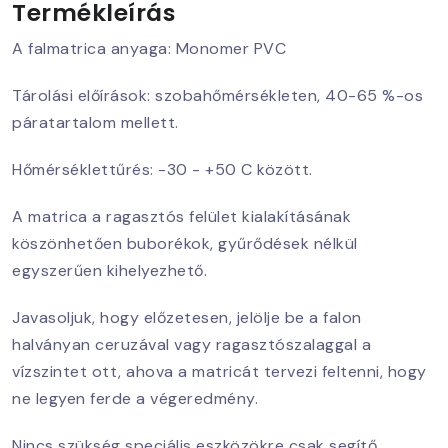
Termékleírás
A falmatrica anyaga: Monomer PVC
Tárolási előírások: szobahőmérsékleten, 40-65 %-os
páratartalom mellett.
Hőmérséklettűrés: -30 - +50 C között.
A matrica a ragasztós felület kialakításának
köszönhetően buborékok, gyűrődések nélkül
egyszerűen kihelyezhető.
Javasoljuk, hogy előzetesen, jelölje be a falon
halványan ceruzával vagy ragasztószalaggal a
vízszintet ott, ahova a matricát tervezi feltenni, hogy
ne legyen ferde a végeredmény.
Nincs szükség speciális eszközökre csak segítő