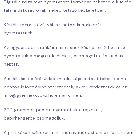
Digitális rajzaimat nyomtatott formában teheted a kuckód
falára dekorációnak, neked tetsző képkeretben.
Kétféle méret közül választhatod ki mekkorát
nyomtassunk.
Az egydarabos grafikáim nincsenek készleten, 2 hetente
nyomtatjuk a megrendeléseket, csomagoljuk és küldjük
nektek.
A szállítás idejéről Julcsi mindig tájékoztat titeket, de ha
pontos információt szeretnétek, akkor kérdezzétek őt az
info@gyermekkucko.hu email címen.
200 grammos papírra nyomtatjuk a rajzokat,
papírhengerbe csomagoljuk.
A grafikákon színeket nem tudunk módosítani és felirat sem