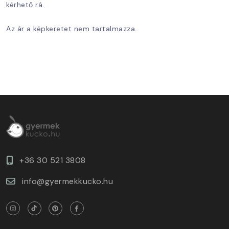
kérhető rá.
Az ár a képkeretet nem tartalmazza.
+36 30 521 3808
info@gyermekkucko.hu