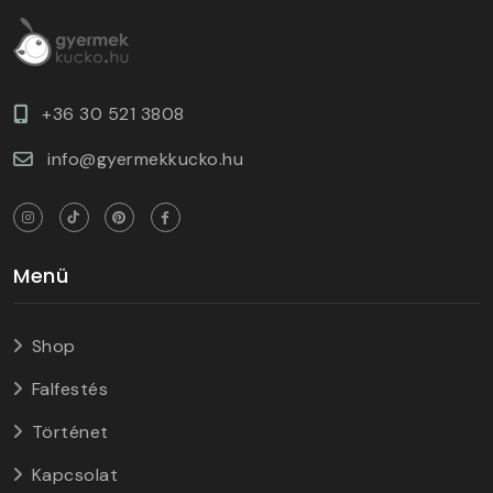
+36 30 521 3808
info@gyermekkucko.hu
Menü
Shop
Falfestés
Történet
Kapcsolat