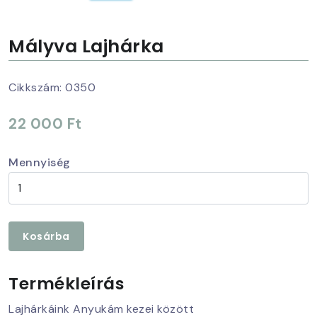
Mályva Lajhárka
Cikkszám:
0350
22 000 Ft
Mennyiség
Kosárba
Termékleírás
Lajhárkáink Anyukám kezei között