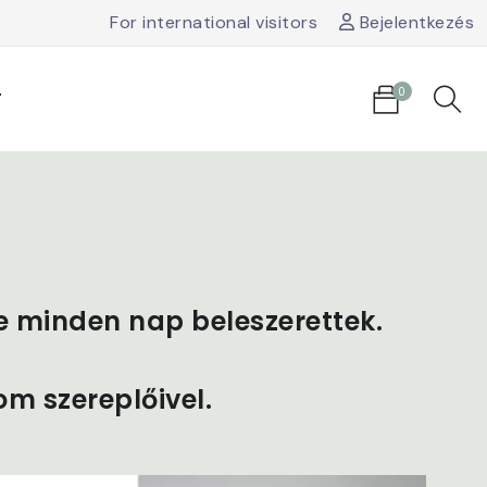
For international visitors
Bejelentkezés
0
T
 minden nap beleszerettek.
om szereplőivel.