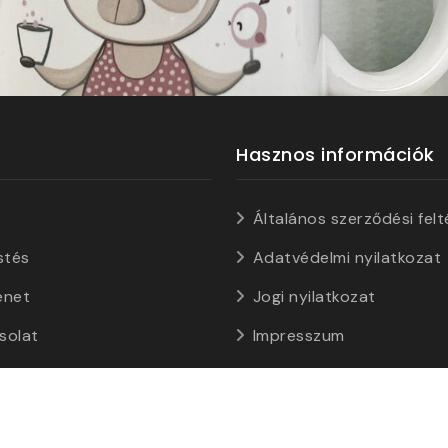
Hasznos információk
Általános szerződési felt
stés
Adatvédelmi nyilatkozat
énet
Jogi nyilatkozat
solat
Impresszum
tartva • Az oldalt a
web24design
készítette