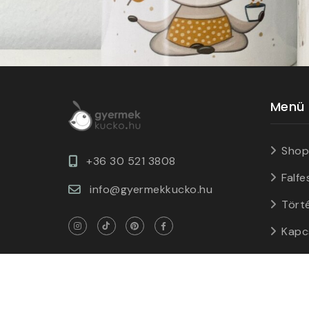
Menü
Shop
+36 30 521 3808
Falfe
info@gyermekkucko.hu
Tört
Kapc
© Copyright GyermekKUCKÓ • Minden jog fenn