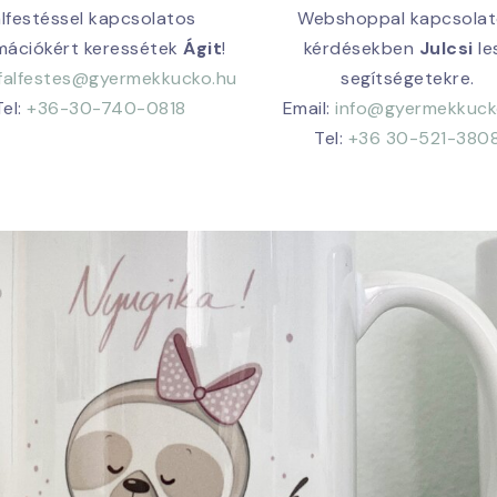
alfestéssel kapcsolatos
Webshoppal kapcsola
mációkért keressétek
Ágit
!
kérdésekben
Julcsi
le
falfestes@gyermekkucko.hu
segítségetekre.
Tel:
+36-30-740-0818
Email:
info@gyermekkuck
Tel:
+36 30-521-380