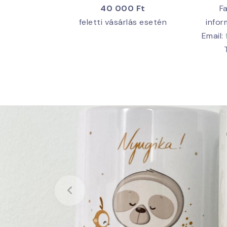
40 000 Ft
F
feletti vásárlás esetén
infor
Email: