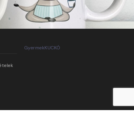
GyermekKUCKÓ
ételek