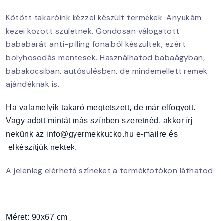
Kötött takaróink kézzel készült termékek. Anyukám
kezei között születnek. Gondosan válogatott
bababarát anti-pilling fonalból készültek, ezért
bolyhosodás mentesek. Használhatod babaágyban,
babakocsiban, autósülésben, de mindemellett remek
ajándéknak is.
Ha valamelyik takaró megtetszett, de már elfogyott.
Vagy adott mintát más színben szeretnéd, akkor írj
nekünk az info@gyermekkucko.hu e-mailre és
elkészítjük nektek.
A jelenleg elérhető színeket a termékfotókon láthatod.
Méret: 90x67 cm